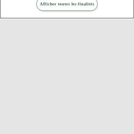
Afficher toutes les finalités
Bank & Insurance
MACIF
Exploiter son audience et générer des leads qualifiés.
En savoir plus