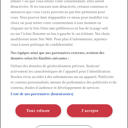
refuser » ou que vous retirez votre consentement, elles seront
désactivées. Si les traceurs sont désactivés, certains contenus et
annonces que vous voyez peuvent ne pas être pertinents pour
vous. Vous pouvez faire réapparaître ce menu pour modifier vos
choix ou pour retirer votre consentement à tout moment en
cliquant sur le lien Gérer mes préférences en bas de la page web
ou sur l’icône flottante en bas à gauche le cas échéant. Vos choix
modifieront notre Site Web. Pour plus d’informations, reportez-
vous à notre politique de confidentialité.
Nos équipes ainsi que nos partenaires externes, traitent des
données selon les finalités suivantes :
Beauty
CLARINS
Utiliser des données de géolocalisation précises. Analyser
activement les caractéristiques de l’appareil pour l’identification.
Stocker et/ou accéder à des informations sur un appareil. Publicités
Accroître les ventes de sa nouvelle gamme de produits de beauté !
et contenu personnalisés, mesure de performance des publicités et du
En savoir plus
contenu, études d’audience et développement de services.
Liste de nos partenaires (fournisseurs)
Tout refuser
J'accepte