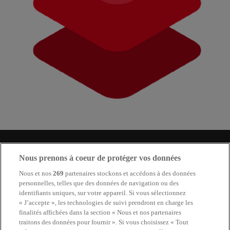
Aller plus loin
Nous prenons à coeur de protéger vos données
Nous et nos
269
partenaires stockons et accédons à des données
PLUS DE CAS SUR LE SECTEUR
personnelles, telles que des données de navigation ou des
identifiants uniques, sur votre appareil. Si vous sélectionnez
« J’accepte », les technologies de suivi prendront en charge les
finalités affichées dans la section « Nous et nos partenaires
traitons des données pour fournir ». Si vous choisissez « Tout