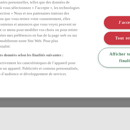
nées personnelles, telles que des données de
Si vous sélectionnez « J’accepte », les technologies
section « Nous et nos partenaires traitons des
 ou que vous retirez votre consentement, elles
J'acc
ns contenus et annonces que vous voyez peuvent ne
re ce menu pour modifier vos choix ou pour retirer
érer mes préférences en bas de la page web ou sur
Tout re
 modifieront notre Site Web. Pour plus
ialité.
Afficher t
s données selon les finalités suivantes :
finali
activement les caractéristiques de l’appareil pour
ur un appareil. Publicités et contenu personnalisés,
s d’audience et développement de services.