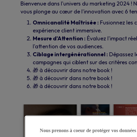
Bienvenue dans l'univers du marketing 2024 ! 
vous plonge au cœur de l'innovation avec 6 te
Omnicanalité Maîtrisée :
Fusionnez les 
expérience client immersive.
Mesure d'Attention :
Évaluez l'impact rée
l'attention de vos audiences.
Ciblage intergénérationnel :
Dépassez l
campagnes qui ciblent sur des critères 
🎁 à découvrir dans notre book !
🎁 à découvrir dans notre book !
🎁 à découvrir dans notre book !
Nous prenons à coeur de protéger vos données