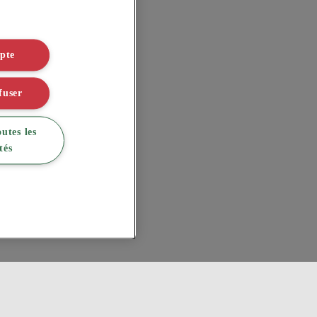
epte
fuser
outes les
tés