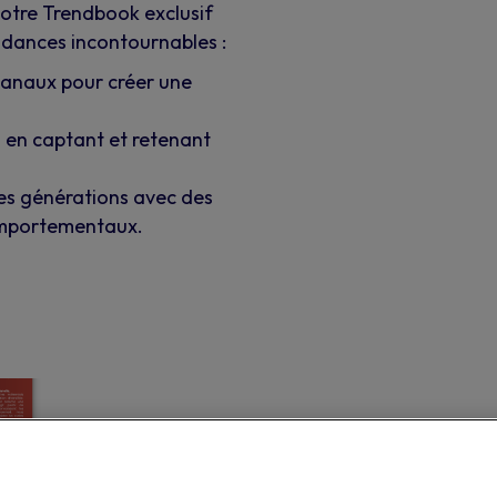
Notre Trendbook exclusif
ndances incontournables :
canaux pour créer une
l en captant et retenant
es générations avec des
comportementaux.