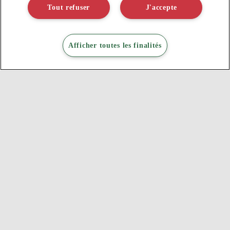
Tout refuser
J'accepte
Afficher toutes les finalités
GAMNED! FAIT PARTIE DE BIGGIE GROUP
Biggie Group est un groupe d’agences intégrées
regroupant des expertises médias, technologiques et